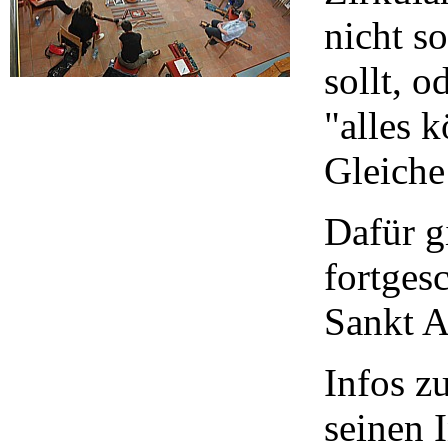
nicht s
sollt, o
"alles 
Gleiche 
Dafür g
fortgesc
Sankt A
Infos z
seinen 