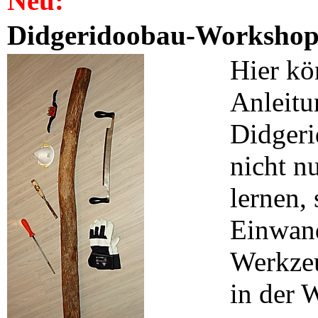
Neu:
Didgeridoobau-Worksho
Hier kö
Anleitu
Didgeri
nicht n
lernen,
Einwand
Werkzeug
in der 