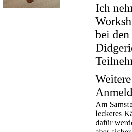
Ich neh
Worksho
bei den
Didgeri
Teilneh
Weitere
Anmel
Am Samstag
leckeres 
dafür werde
aber sicher